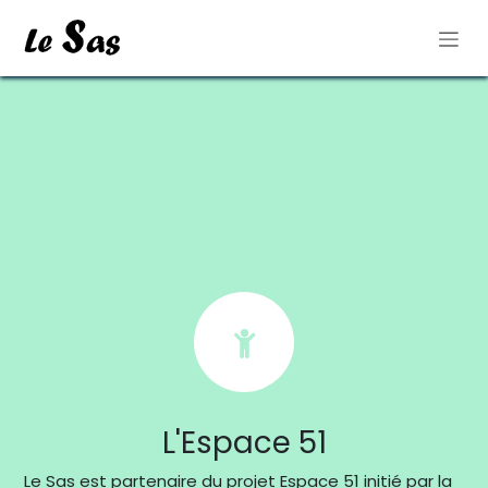
Se rendre au contenu
L'Espace 51
Le Sas est partenaire du projet Espace 51 initié par la